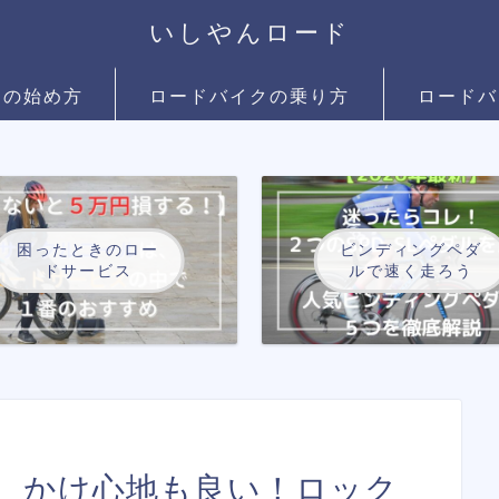
いしやんロード
クの始め方
ロードバイクの乗り方
ロードバ
困ったときのロー
ビンディングペダ
ドサービス
ルで速く走ろう
、かけ心地も良い！ロック