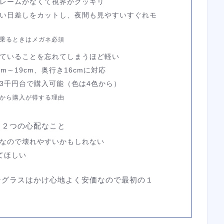
レームがなくて視界がクッキリ
い日差しをカットし、夜間も見やすいすぐれモ
乗るときはメガネ必須
ていることを忘れてしまうほど軽い
m～19cm、奥行き16cmに対応
3千円台で購入可能（色は4色から）
から購入が得する理由
：２つの心配なこと
なので壊れやすいかもしれない
てほしい
ングラスはかけ心地よく安価なので最初の１