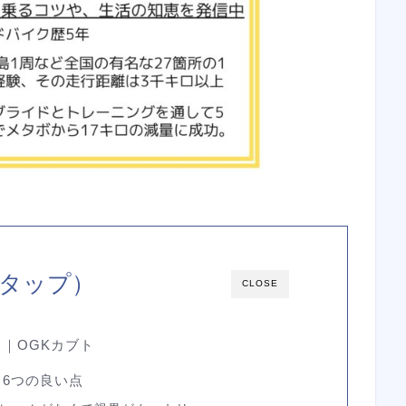
をタップ）
CLOSE
｜OGKカブト
6つの良い点