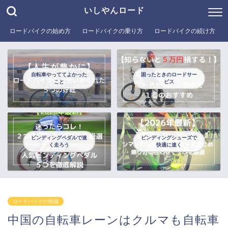
いしやんロード
ロードバイクの始め方
ロードバイクの乗り方
ロードバイクの続け方
自転車やっててよかった
困ったときのロードサー
こと
ビス
ビンディングペダルで速
ビンディングシューズで
く走ろう
快適に速く
ロードバイクの知識
中国の自転車レーンはクルマも自転車